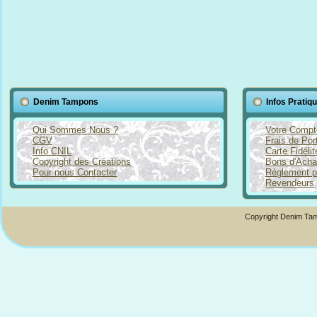
Denim Tampons
Infos Pratiq
Qui Sommes Nous ?
Votre Compt
CGV
Frais de Por
Info CNIL
Carte Fidéli
Copyright des Créations
Bons d'Acha
Pour nous Contacter
Règlement p
Revendeurs
Copyright Denim Tam