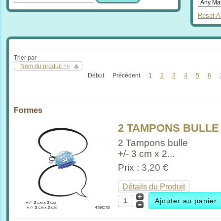
Reset Al
Trier par
Nom du produit +/-
Début
Précédent
1
2
3
4
5
6
Formes
2 TAMPONS BULLE
2 Tampons bulle
+/- 3 cm x 2...
Prix :
3,20 €
Détails du Produit