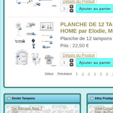
Détails du Produit
PLANCHE DE 12 T
HOME par Elodie, M
Planche de 12 tampons
Prix :
22,50 €
Détails du Produit
Début
Précédent
1
2
3
4
5
6
Denim Tampons
Infos Pratiq
Qui Sommes Nous ?
Votre Compt
CGV
Frais de Por