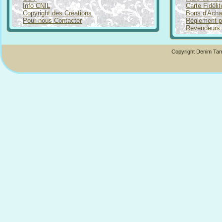
Info CNIL
Carte Fidéli
Copyright des Créations
Bons d'Acha
Pour nous Contacter
Règlement p
Revendeurs
Copyright Denim Tam