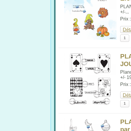
PLA
+/-...
Prix 
Dét
PL
JOU
Plan
+/- 19
Prix 
Dét
PL
par