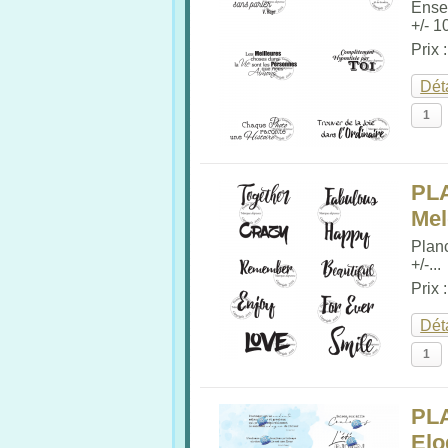
Ense
+/- 1
Prix 
Dét
PL
Me
Plan
+/-...
Prix 
Dét
PL
Elo