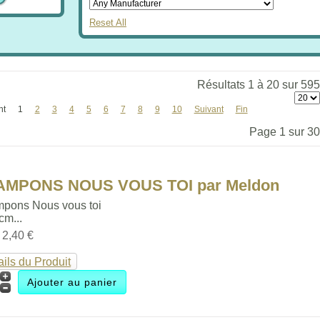
Reset All
Résultats 1 à 20 sur 595
nt
1
2
3
4
5
6
7
8
9
10
Suivant
Fin
Page 1 sur 30
TAMPONS NOUS VOUS TOI par Meldon
mpons Nous vous toi
 cm...
:
2,40 €
ails du Produit