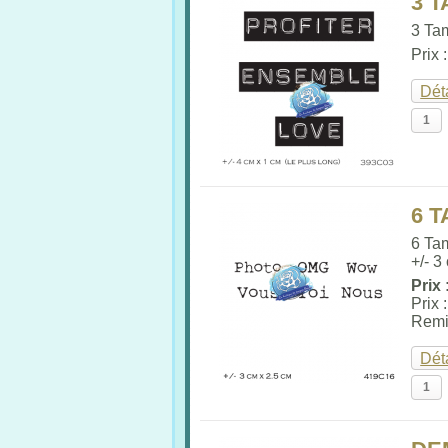
3 
3 Tam
Prix 
Dét
6 T
6 Ta
+/- 3
Prix 
Prix 
Remi
Dét