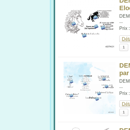
DE
Elo
DEM
...
Prix 
Dét
DE
par
DEM
...
Prix 
Dét