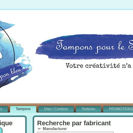
és
Tampons
Dies / Combos
Textures
PROMOTIONS
ique
Recherche par fabricant
Manufacturer