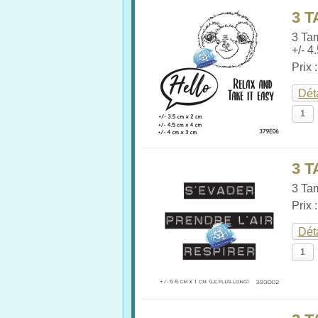
3 T
3 Ta
+/- 4
Prix 
Dét
3 
3 Tam
Prix 
Dét