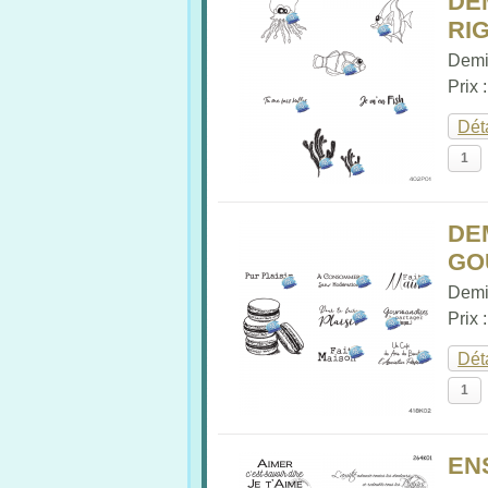
DE
RIG
Demi
Prix 
Dét
DE
GO
Demi
Prix 
Dét
EN