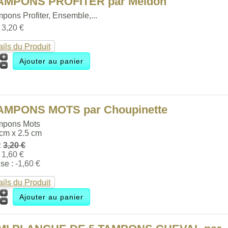
TAMPONS PROFITER par Meldon
pons Profiter, Ensemble,...
:
3,20 €
ails du Produit
AMPONS MOTS par Choupinette
mpons Mots
 cm x 2.5 cm
:
3,20 €
:
1,60 €
se :
-1,60 €
ails du Produit