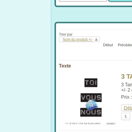
Trier par
Nom du produit +/-
Début
Précéde
Texte
3 
3 Ta
+/- 2
Prix 
Dét