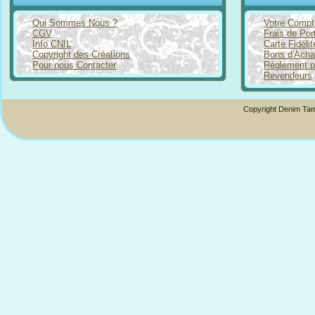
Qui Sommes Nous ?
Votre Compt
CGV
Frais de Por
Info CNIL
Carte Fidéli
Copyright des Créations
Bons d'Acha
Pour nous Contacter
Règlement p
Revendeurs
Copyright Denim Tam