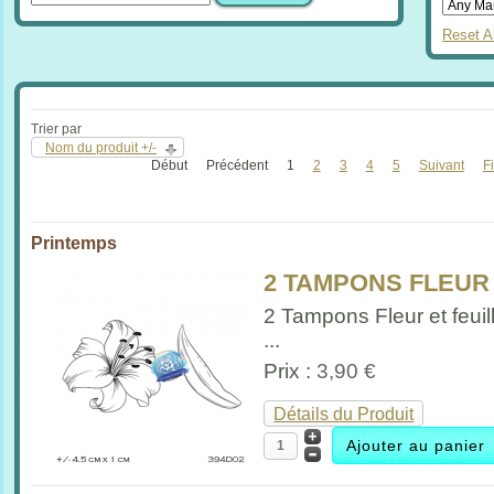
Reset Al
Trier par
Nom du produit +/-
Début
Précédent
1
2
3
4
5
Suivant
F
Printemps
2 TAMPONS FLEUR 
2 Tampons Fleur et feuil
...
Prix :
3,90 €
Détails du Produit