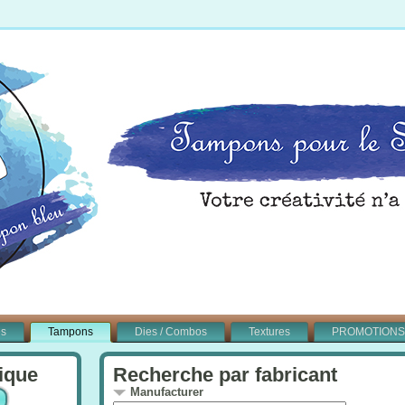
és
Tampons
Dies / Combos
Textures
PROMOTIONS
ique
Recherche par fabricant
Manufacturer