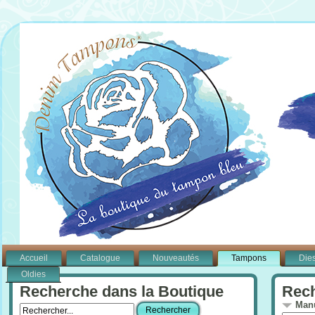
Accueil
Catalogue
Nouveautés
Tampons
Die
Oldies
Recherche dans la Boutique
Rech
Manu