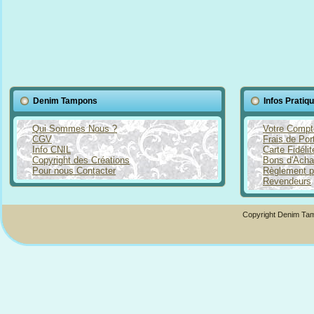
Denim Tampons
Infos Pratiq
Qui Sommes Nous ?
Votre Compt
CGV
Frais de Por
Info CNIL
Carte Fidéli
Copyright des Créations
Bons d'Acha
Pour nous Contacter
Règlement p
Revendeurs
Copyright Denim Tam