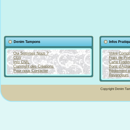
Denim Tampons
Infos Pratiq
Qui Sommes Nous ?
Votre Compt
CGV
Frais de Por
Info CNIL
Carte Fidéli
Copyright des Créations
Bons d'Acha
Pour nous Contacter
Règlement p
Revendeurs
Copyright Denim Tam