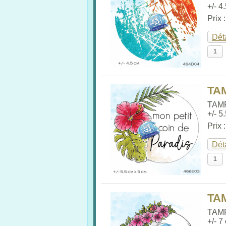
+/- 4
Prix 
Dét
TA
TAM
+/- 5
Prix 
Dét
TA
TAM
+/- 7