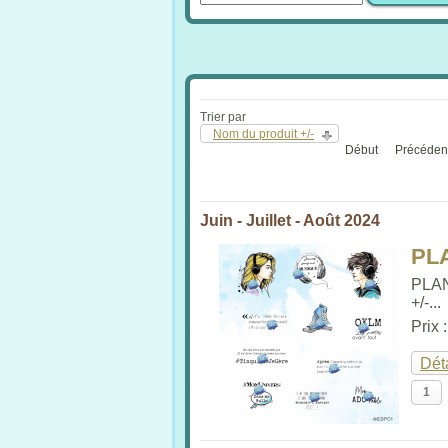
Trier par
Nom du produit +/-
Début
Précéden
Juin - Juillet - Août 2024
PL
PLA
+/-...
Prix 
Dét