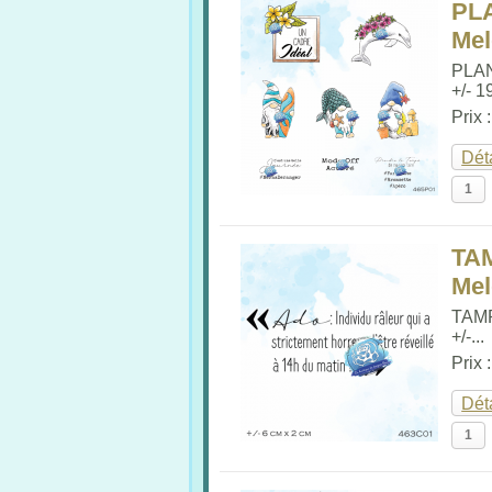
PL
Me
PLA
+/- 19
Prix 
Dét
TA
Me
TAM
+/-...
Prix 
Dét