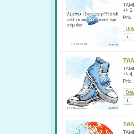
TAM
+/- 6
Prix 
Dét
TA
TAM
+/- 4
Prix 
Dét
TA
TAM