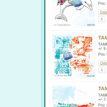
Prix 
Dét
TA
TAM
+/- 9
Prix 
Dét
TA
TAM
+/- 7
Prix 