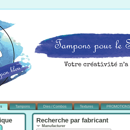
és
Tampons
Dies / Combos
Textures
PROMOTIONS
ique
Recherche par fabricant
Manufacturer