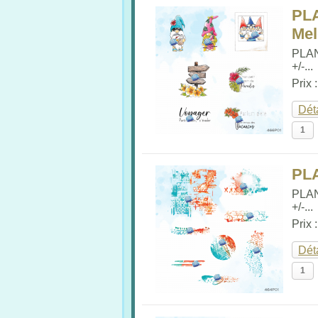
PLA
Me
PLA
+/-...
Prix 
Dét
PL
PLA
+/-...
Prix 
Dét