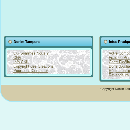
Denim Tampons
Infos Pratiq
Qui Sommes Nous ?
Votre Compt
CGV
Frais de Por
Info CNIL
Carte Fidéli
Copyright des Créations
Bons d'Acha
Pour nous Contacter
Règlement p
Revendeurs
Copyright Denim Tam