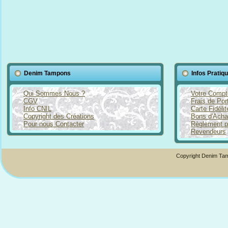
Denim Tampons
Infos Pratiq
Qui Sommes Nous ?
Votre Compt
CGV
Frais de Por
Info CNIL
Carte Fidéli
Copyright des Créations
Bons d'Acha
Pour nous Contacter
Règlement p
Revendeurs
Copyright Denim Tam