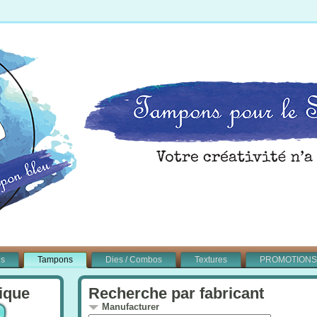
és
Tampons
Dies / Combos
Textures
PROMOTIONS
ique
Recherche par fabricant
Manufacturer