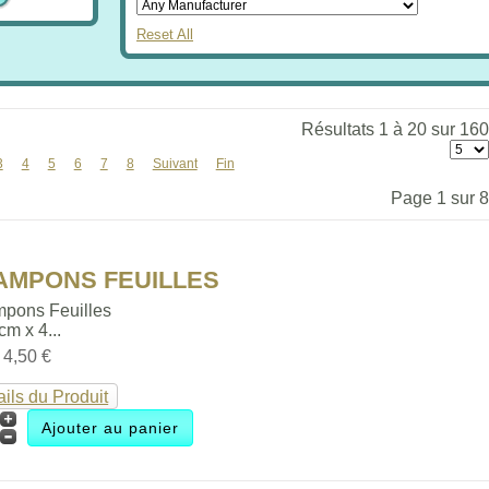
Reset All
Résultats 1 à 20 sur 160
3
4
5
6
7
8
Suivant
Fin
Page 1 sur 8
TAMPONS FEUILLES
mpons Feuilles
 cm x 4...
:
4,50 €
ails du Produit