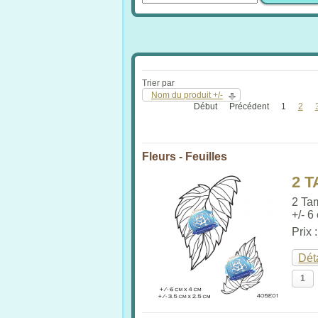
Trier par
Nom du produit +/-
Début
Précédent
1
2
Fleurs - Feuilles
2 
2 Ta
+/- 6
Prix 
Dét