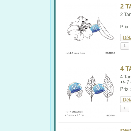
2 
2 Tam
...
Prix 
Dét
4 T
4 Ta
+/- 7
Prix 
Dét
DE