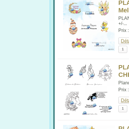
PL
Me
PLA
+/-...
Prix 
Dét
PL
CHE
Plan
Prix 
Dét
PL