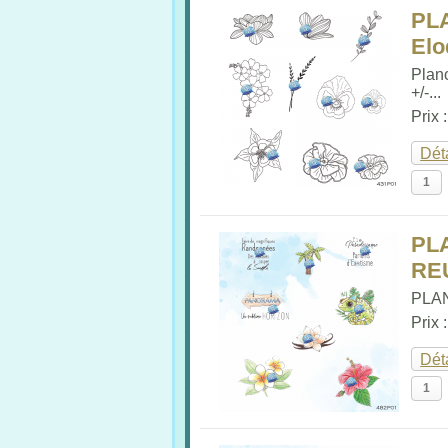
PL
Elo
Plan
+/-...
Prix 
Dét
PL
RE
PLAN
Prix 
Dét