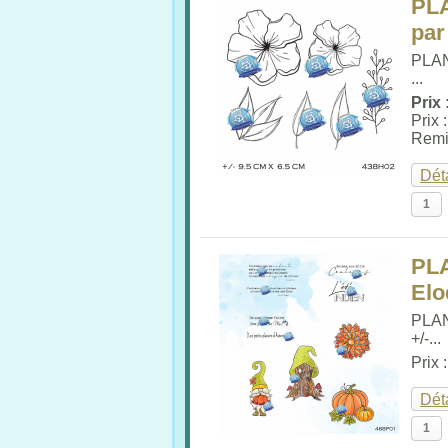
PL
par
PLA
...
Prix 
Prix 
Remi
Dét
PL
Elo
PLA
+/-...
Prix 
Dét