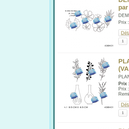
par
DEMI
Prix 
Dét
PL
(V
PLA
Prix 
Prix 
Remi
Dét