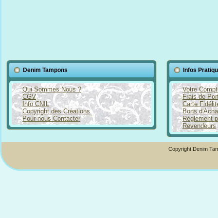
Denim Tampons
Infos Pratiq
Qui Sommes Nous ?
Votre Compt
CGV
Frais de Por
Info CNIL
Carte Fidéli
Copyright des Créations
Bons d'Acha
Pour nous Contacter
Règlement p
Revendeurs
Copyright Denim Tam