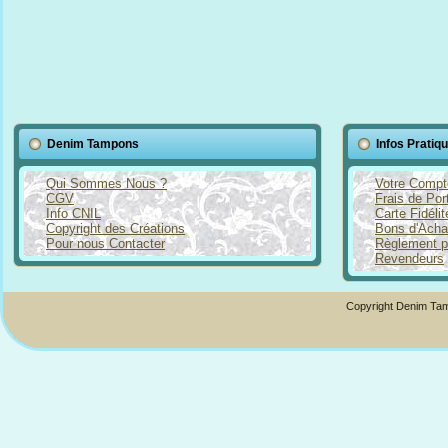
Denim Tampons
Infos Pratiq
Qui Sommes Nous ?
Votre Compt
CGV
Frais de Por
Info CNIL
Carte Fidéli
Copyright des Créations
Bons d'Acha
Pour nous Contacter
Règlement p
Revendeurs
Copyright Denim Tam