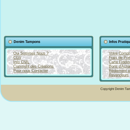
Denim Tampons
Infos Pratiq
Qui Sommes Nous ?
Votre Compt
CGV
Frais de Por
Info CNIL
Carte Fidéli
Copyright des Créations
Bons d'Acha
Pour nous Contacter
Règlement p
Revendeurs
Copyright Denim Tam