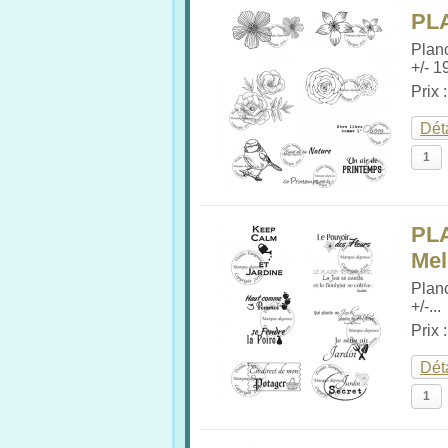
PL
Plan
+/- 19
Prix 
Dét
PL
Me
Plan
+/-...
Prix 
Dét