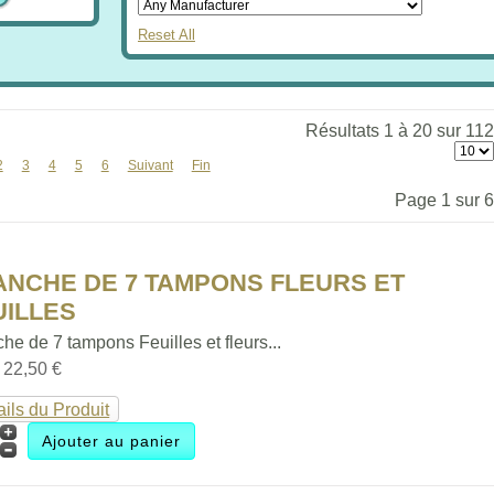
Reset All
Résultats 1 à 20 sur 112
2
3
4
5
6
Suivant
Fin
Page 1 sur 6
ANCHE DE 7 TAMPONS FLEURS ET
UILLES
he de 7 tampons Feuilles et fleurs...
:
22,50 €
ails du Produit