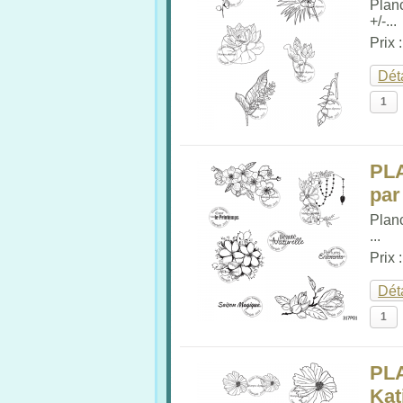
Plan
+/-...
Prix 
Dét
PL
par
Plan
...
Prix 
Dét
PL
Kat