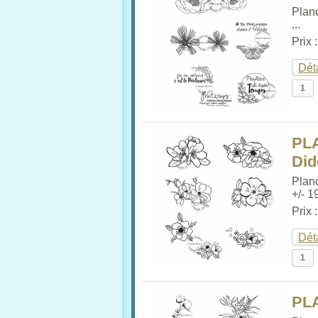
Plan
...
Prix 
Dét
PL
Did
Plan
+/- 1
Prix 
Dét
PL