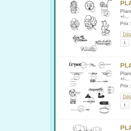
PL
Plan
+/-...
Prix 
Dét
PL
Plan
+/-...
Prix 
Dét
PL