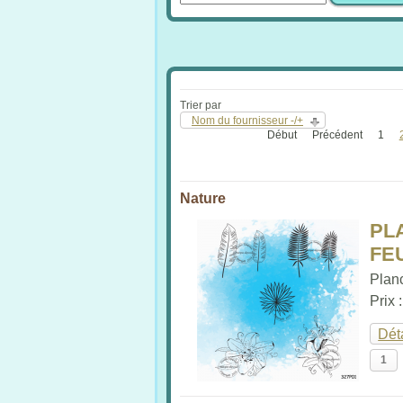
Trier par
Nom du fournisseur -/+
Début
Précédent
1
Nature
PL
FE
Planc
Prix 
Dét