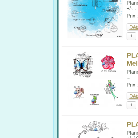
Plan
+/-...
Prix 
Dét
PL
Me
Plan
...
Prix 
Dét
PL
Plan