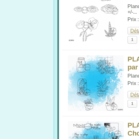
Plan
+/-...
Prix 
Dét
PL
par
Planc
Prix 
Dét
PL
Cho