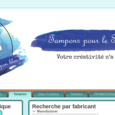
és
Tampons
Dies / Combos
Textures
PROMOTIONS
ique
Recherche par fabricant
Manufacturer